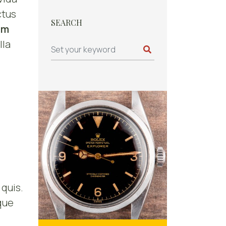
ctus
SEARCH
im
lla
o
quis.
que