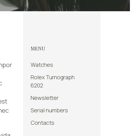
MENU
empor
Watches
Rolex Turnograph
c
6202
Newsletter
est
 nec
Serial numbers
Contacts
vida