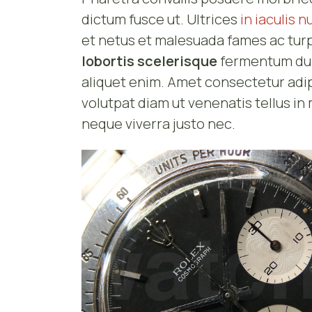
dictum fusce ut. Ultrices
in iaculis 
et netus et malesuada fames ac turp
lobortis scelerisque
fermentum dui. 
aliquet enim. Amet consectetur adipisc
volutpat diam ut venenatis tellus i
neque viverra justo nec.