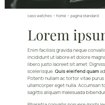
caso watches
home
pagina standard
Lorem ipsu
Enim facilisis gravida neque convall
incididunt ut labore et dolore magna
libero justo laoreet sit amet. Digni
scelerisque.
Quis eleifend quam
ad
Potenti nullam ac tortor vitae purus 
ullamcorper eget nulla. Accumsan t
sagittis aliquam malesuada bibendu
Pharetra convallis posuere morbi le