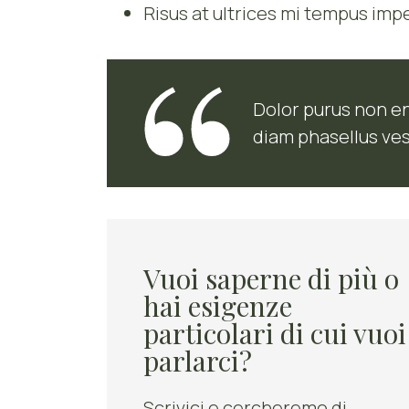
Risus at ultrices mi tempus imp
Dolor purus non e
diam phasellus ve
Vuoi saperne di più o
hai esigenze
particolari di cui vuoi
parlarci?
Scrivici e cercheremo di