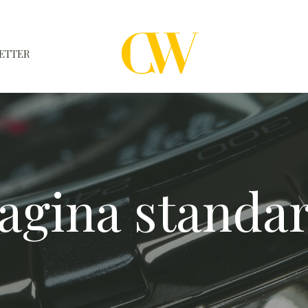
ETTER
WATCHES
A WATCH A MONTH
NEWSLETTER
agina standa
SERIAL NUMBERS
CONTACTS