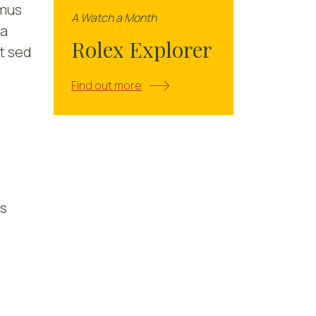
amus
A Watch a Month
ra
Rolex Explorer
t sed
Find out more
as