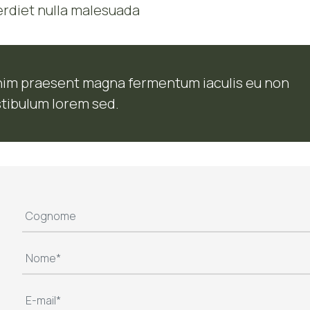
erdiet nulla malesuada
nim praesent magna fermentum iaculis eu non
stibulum lorem sed.