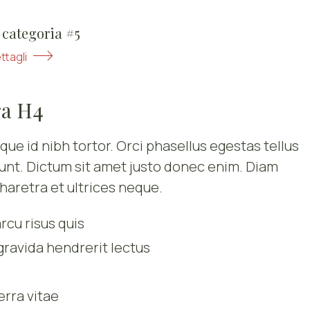
 categoria #5
ettagli
ra H4
e id nibh tortor. Orci phasellus egestas tellus
dunt. Dictum sit amet justo donec enim. Diam
haretra et ultrices neque.
rcu risus quis
gravida hendrerit lectus
erra vitae