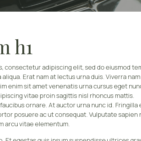
m h1
is, consectetur adipiscing elit, sed do eiusmod t
 aliqua. Erat nam at lectus urna duis. Viverra nam
ssim enim sit amet venenatis urna cursus eget nun
ipiscing vitae proin sagittis nisl rhoncus mattis.
faucibus ornare. At auctor urna nunc id. Fringilla 
ortor posuere ac ut consequat. Vulputate sapien
m arcu vitae elementum.
o. Et egestas quis ipsum suspendisse ultrices gra