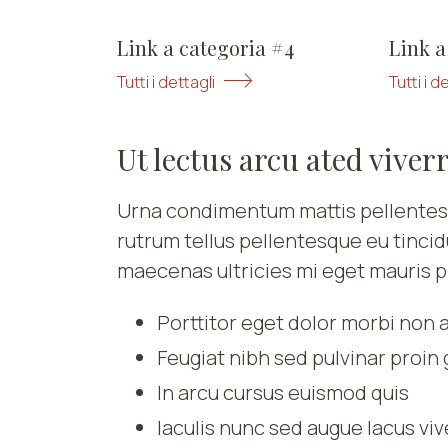
Link a categoria #4
Link a
Tutti i dettagli
Tutti i d
Ut lectus arcu ated viver
Urna condimentum mattis pellentesqu
rutrum tellus pellentesque eu tinci
maecenas ultricies mi eget mauris p
Porttitor eget dolor morbi non a
Feugiat nibh sed pulvinar proin 
In arcu cursus euismod quis
Iaculis nunc sed augue lacus viv